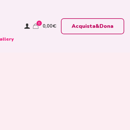
0
Acquista&Dona
0,00
€
allery