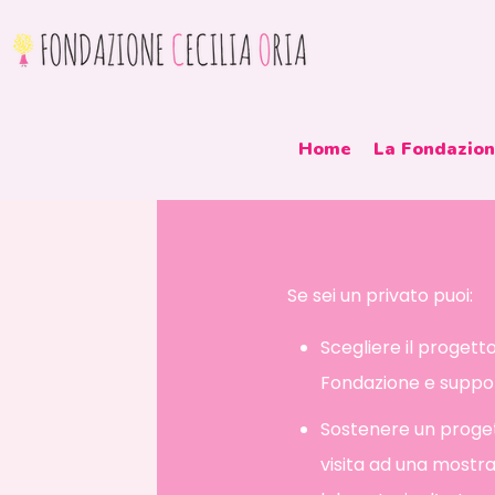
Home
La Fondazio
Se sei un privato puoi:
Scegliere il progett
Fondazione e suppo
Sostenere un proget
visita ad una mostr