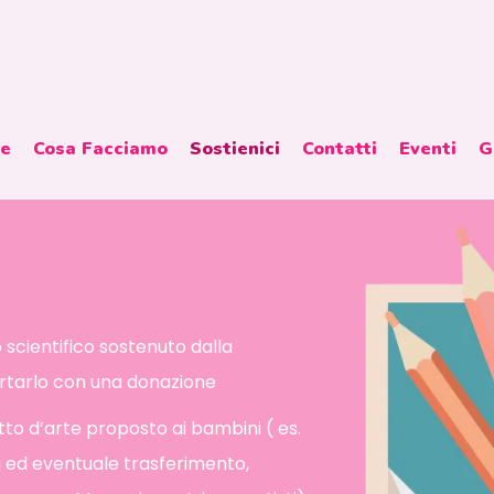
Come puoi aiutarci Tu..
ne
Cosa Facciamo
Sostienici
Contatti
Eventi
G
o scientifico sostenuto dalla
rtarlo con una donazione
to d’arte proposto ai bambini ( es.
a ed eventuale trasferimento,