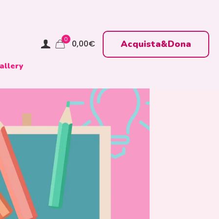
0
Acquista&Dona
0,00
€
allery