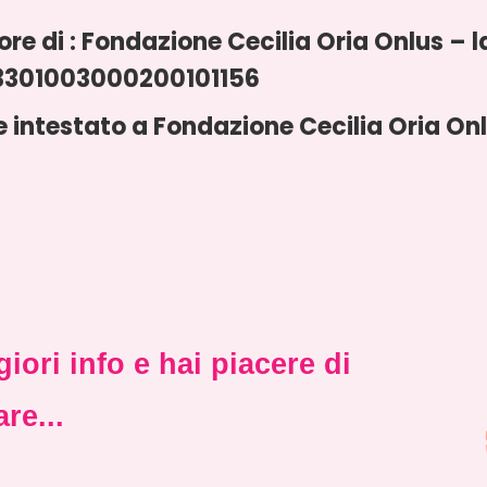
re di : Fondazione Cecilia Oria Onlus – l
83301003000200101156
e intestato a Fondazione Cecilia Oria On
iori info e hai piacere di
re...