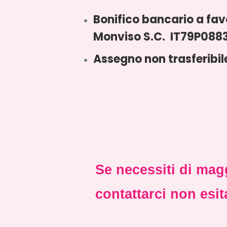
Bonifico bancario a favo
Monviso S.C. IT79P08
Assegno non trasferibil
Se necessiti di magg
contattarci non esita