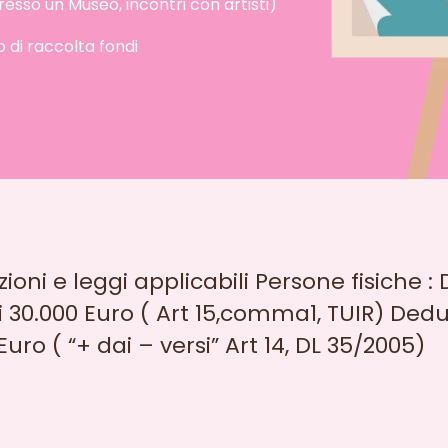
resso un Museo, incontri con artisti)
 di raccolta fondi
zioni e leggi applicabili Persone fisiche 
0.000 Euro ( Art 15,comma1, TUIR) Deduz
Euro ( “+ dai – versi” Art 14, DL 35/2005)