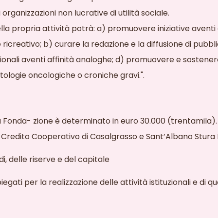
organizzazioni non lucrative di utilità sociale.
la propria attività potrà: a) promuovere iniziative aventi 
e ricreativo; b) curare la redazione e la diffusione di pubbl
azionali aventi affinità analoghe; d) promuovere e sostenere
tologie oncologiche o croniche gravi.".
della Fonda- zione è determinato in euro 30.000 (trentamil
i Credito Cooperativo di Casalgrasso e Sant’Albano Stu
ndi, delle riserve e del capitale
iegati per la realizzazione delle attività
istituzionali e di qu