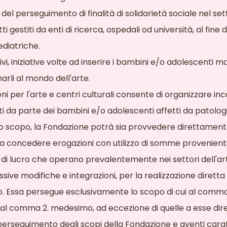
del perseguimento di finalità di solidarietà sociale nel set
 gestiti da enti di ricerca, ospedali od università, al fine 
ediatriche.
vi, iniziative volte ad inserire i bambini e/o adolescenti mala
arli al mondo dell'arte.
per l'arte e centri culturali consente di organizzare incontr
ati da parte dei bambini e/o adolescenti affetti da patolo
to scopo, la Fondazione potrà sia provvedere direttamente
, sia concedere erogazioni con utilizzo di somme provenient
 di lucro che operano prevalentemente nei settori dell'art
ive modifiche e integrazioni, per la realizzazione diretta di
ro. Essa persegue esclusivamente lo scopo di cui al comm
e al comma 2. medesimo, ad eccezione di quelle a esse d
rseguimento degli scopi della Fondazione e aventi caratte