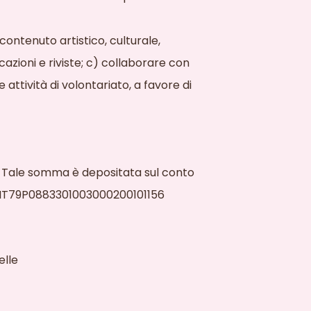
contenuto artistico, culturale,
icazioni e riviste; c) collaborare con
 attività di volontariato, a favore di
a). Tale somma è depositata sul conto
ra IT79P0883301003000200101156
elle