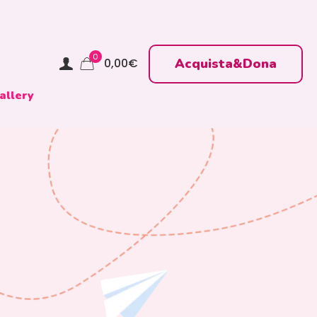
0
Acquista&Dona
0,00
€
allery